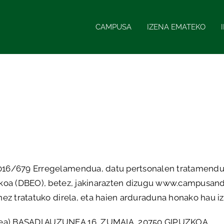
CAMPUSA
IZENA EMATEKO
16/679 Erregelamendua, datu pertsonalen tratamenduari
uzkoa (DBEO), betez, jakinarazten dizugu www.campusa
nez tratatuko direla, eta haien arduraduna honako hau i
bea) BASADI AUZUNEA 16, ZUMAIA, 20750 GIPUZKOA