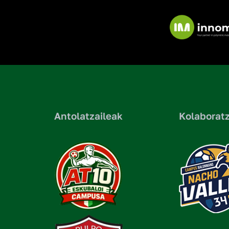
Antolatzaileak
Kolaboratz