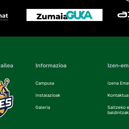
ailea
Informazioa
Izen-em
Campusa
Izena Ema
Instalazioak
Kontaktua
Galeria
Saltzeko 
baldintzak