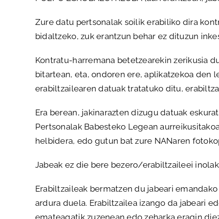
Zure datu pertsonalak soilik erabiliko dira k
bidaltzeko, zuk erantzun behar ez dituzun inke
Kontratu-harremana betetzearekin zerikusia d
bitartean, eta, ondoren ere, aplikatzekoa den 
erabiltzailearen datuak tratatuko ditu, erabiltza
Era berean, jakinarazten dizugu datuak eskura
Pertsonalak Babesteko Legean aurreikusitako
helbidera, edo gutun bat zure NANaren fotok
Jabeak ez die bere bezero/erabiltzaileei inola
Erabiltzaileak bermatzen du jabeari emandako 
ardura duela. Erabiltzailea izango da jabeari
emateagatik zuzenean edo zeharka eragin diez