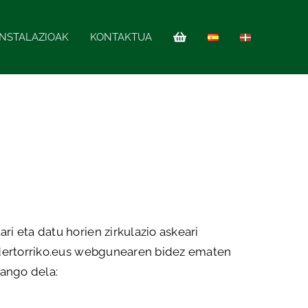
INSTALAZIOAK
KONTAKTUA
 eta datu horien zirkulazio askeari
ndertorriko.eus webgunearen bidez ematen
zango dela: