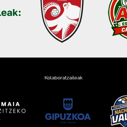
leak:
Kolaboratzaileak