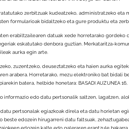
ontratatutako zerbitzuak kudeatzeko, administratzeko et
sten formularioak bidaltzeko eta gure produktu eta zerb
uten erabiltzailearen datuak xede horretarako gordeko
legeriak eskatutako denbora guztian. Merkataritza-komu
ileak aurka egin arte.
tzeko, zuzentzeko, deuseztatzeko eta haien aurka egitek
aren arabera. Horretarako, mezu elektroniko bat bidal
opiarekin batera, helbide honetara: BASADI AUZUNEA 1
ko informazio edo datu pertsonalik saltzen, lagatzen, al
datu pertsonalak egiazkoak direla eta datu horietan e
 edo beste edozein hirugarreni datu faltsuak, zehaztug
aiokeen edozein kalte edo galeraren erantzule bakarra.