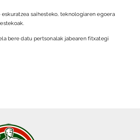
o eskuratzea saihesteko, teknologiaren egoera
bestekoak.
a bere datu pertsonalak jabearen fitxategi