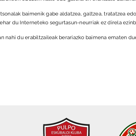
rtsonalak baimenik gabe aldatzea, galtzea, tratatzea ed
 behar du Interneteko segurtasun-neurriak ez direla ezin
nahi du erabiltzaileak berariazko baimena ematen duel