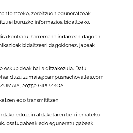
a mantentzeko, zerbitzuen eguneratzeak
itzuei buruzko informazioa bidaltzeko.
 dira kontratu-harremana indarrean dagoen
nikazioak bidaltzeari dagokionez, jabeak
o eskubideak balia ditzakezula, Datu
i behar duzu zumaia@campusnachovalles.com
6, ZUMAIA, 20750 GIPUZKOA.
okatzen edo transmititzen.
gindako edozein aldaketaren berri emateko
abeak, osatugabeak edo eguneratu gabeak