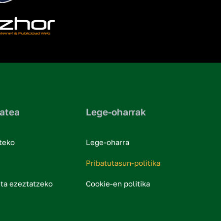
atea
Lege-oharrak
teko
Lege-oharra
Pribatutasun-politika
eta ezeztatzeko
Cookie-en politika