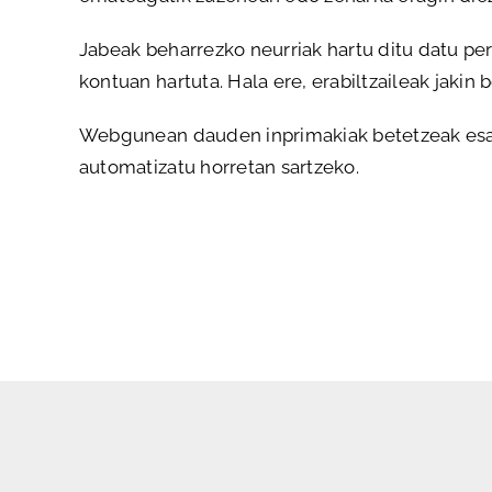
Jabeak beharrezko neurriak hartu ditu datu pe
kontuan hartuta. Hala ere, erabiltzaileak jakin
Webgunean dauden inprimakiak betetzeak esan 
automatizatu horretan sartzeko.